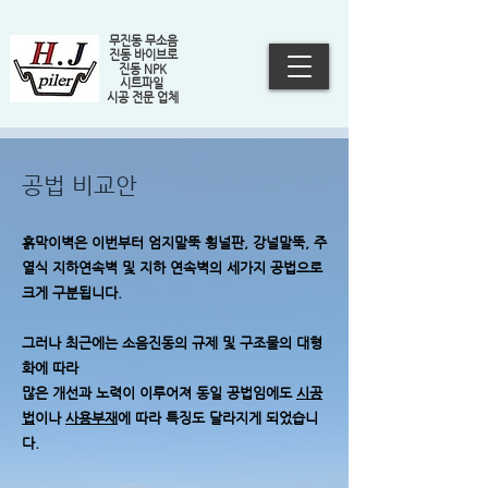
무진동 무소음
진동 바이브로
진동 NPK
시트파일
​시공 전문 업체
공법 비교안
흙막이벽은 이번부터 엄지말뚝 횡널판, 강널말뚝,
주
열식 지하연속벽 및 지하 연속벽의 세가지 공법으로
크게 구분됩니다.
그러나 최근에는 소음진동의 규제 및 구조물의 대형
화에 따라
많은 개선과 노력이 이루어져 동일 공법임에도
시공
법
이나
사용부재
에 따라
특징도 달라지게 되었습니
다.