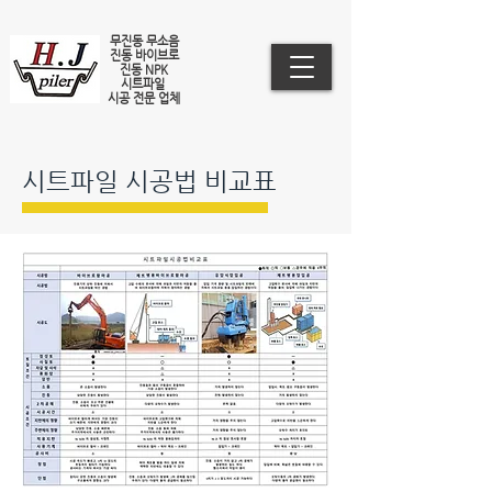
무진동 무소음
진동 바이브로
진동 NPK
시트파일
​시공 전문 업체
​시트파일 시공법 비교표