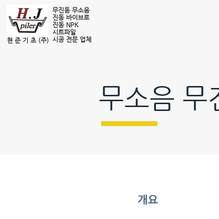
무진동 무소음
진동 바이브로
진동 NPK
시트파일
​시공 전문 업체
​현 준 기 초 (주)
무소음 무
개요