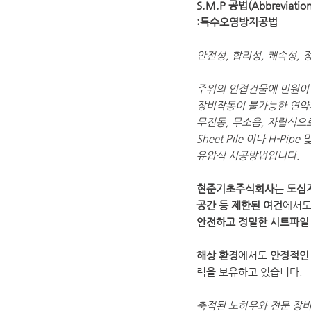
S.M.P 공법(Abbreviation 
:특수오염방지공법
안전성, 합리성, 쾌속성,
주위의 인접건물에 민원이 
장비작동이 불가능한 연약
무진동, 무소음, 자립식으
Sheet Pile 이나 H-P
유압식 시공방법입니다.
현준기초주식회사
는
도심지
공간 등 제한된 여건
에서
안전하고 정밀한 시트파일
해상 환경
에서도
안정적인
력을 보유하고 있습니다.
축적된 노하우와 전문 장비